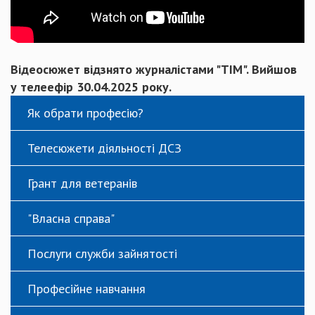
Відеосюжет відзнято журналістами "ТІМ". Вийшов
у телеефір 30.04.2025 року.
Як обрати професію?
Телесюжети діяльності ДСЗ
Грант для ветеранів
"Власна справа"
Послуги служби зайнятості
Професійне навчання