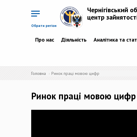
Перейти
до
Чернігівський о
основного
матеріалу
центр зайнятост
Обрати регіон
Про нас
Діяльність
Аналітика та ста
Головна
Ринок праці мовою цифр
Ринок праці мовою цифр