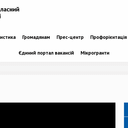
бласний
і
тистика
Громадянам
Прес-центр
Профорієнтація
Єдиний портал вакансій
Мікрогранти