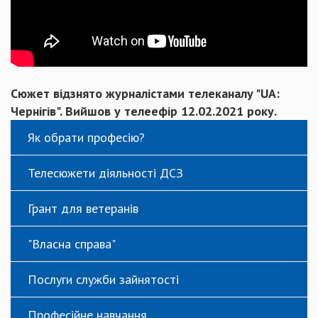
Сюжет відзнято журналістами телеканалу "UA:
Чернігів". Вийшов у телеефір 12.02.2021 року.
Як обрати професію?
Телесюжети діяльності ДСЗ
Грант для ветеранів
"Власна справа"
Послуги служби зайнятості
Професійне навчання