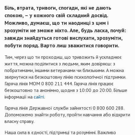
Біль, втрата, тривоги, спогади, які не дають
спокою, – у кожного свій складний досвід.
Можливо, думаєш, що ти наодинці з цим і
зрозуміти не зможе ніхто. Але, будь ласка, почуй:
завжди знайдуться готові вислухати, зрозуміти,
побути поряд. Варто лиш зважитися говорити.
Тим, через що ти проходиш, що тривожить й ускладнює
життя, можна поділитися з людьми, яким довіряєш: з
побратимами, іншими ветеранами чи близькими. А можна
звернутися на безкоштовну лінію психологічної підтримки.
Гаряча лінія МОМ 0 800 211 444. Гаряча лінія працює
безкоштовно та анонімно, щодня з 10:00 до 20:00. Більше
інформації на
сайті
.
Гаряча лінія Державної служби зайнятості 0 800 600 288.
Допоможемо знайти роботу, пройти навчання або відкрити
власну справу.
Наша сила в єдності, підтримці та розумінні. Важливо