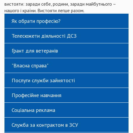
вистояти: заради себе, родини, заради майбутнього –
нашого і країни. Вистояти легше разом.
Як обрати професію?
Телесюжети діяльності ДСЗ
Грант для ветеранів
"Власна справа"
Послуги служби зайнятості
Професійне навчання
Соціальна реклама
Служба за контрактом в ЗСУ