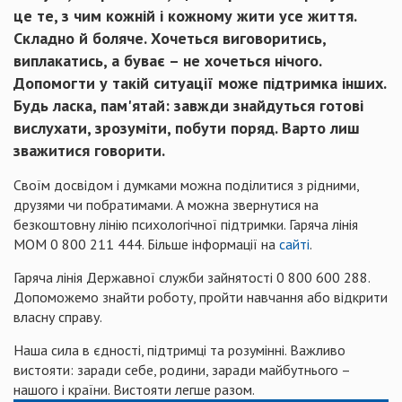
це те, з чим кожній і кожному жити усе життя.
Складно й боляче. Хочеться виговоритись,
виплакатись, а буває – не хочеться нічого.
Допомогти у такій ситуації може підтримка інших.
Будь ласка, пам'ятай: завжди знайдуться готові
вислухати, зрозуміти, побути поряд. Варто лиш
зважитися говорити.
Своїм досвідом і думками можна поділитися з рідними,
друзями чи побратимами. А можна звернутися на
безкоштовну лінію психологічної підтримки. Гаряча лінія
МОМ 0 800 211 444. Більше інформації на
сайті
.
Гаряча лінія Державної служби зайнятості 0 800 600 288.
Допоможемо знайти роботу, пройти навчання або відкрити
власну справу.
Наша сила в єдності, підтримці та розумінні. Важливо
вистояти: заради себе, родини, заради майбутнього –
нашого і країни. Вистояти легше разом.