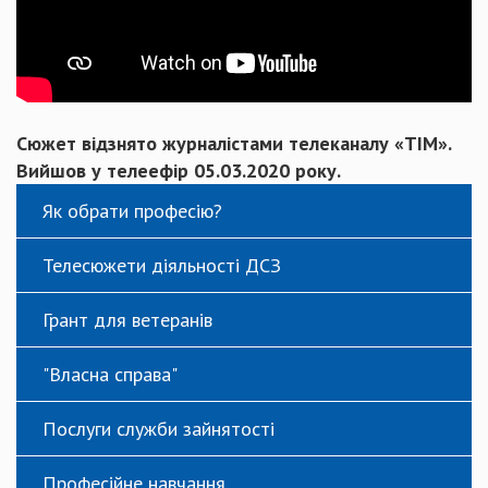
Сюжет відзнято журналістами телеканалу «ТІМ».
Вийшов у телеефір 05.03.2020 року.
Як обрати професію?
Телесюжети діяльності ДСЗ
Грант для ветеранів
"Власна справа"
Послуги служби зайнятості
Професійне навчання