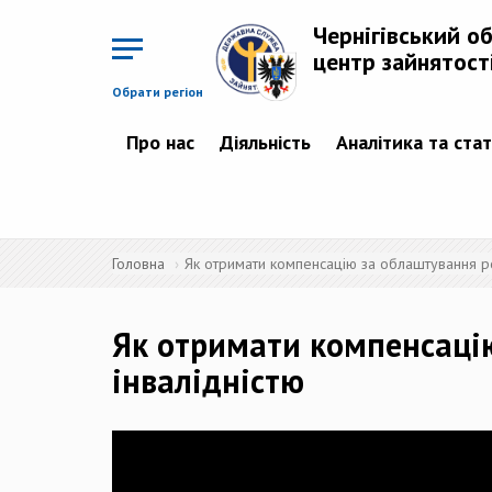
Перейти
до
Чернігівський о
основного
матеріалу
центр зайнятост
Обрати регіон
Про нас
Діяльність
Аналітика та ста
Головна
Як отримати компенсацію за облаштування ро
Як отримати компенсацію
інвалідністю