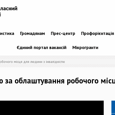
бласний
і
тистика
Громадянам
Прес-центр
Профорієнтація
Єдиний портал вакансій
Мікрогранти
бочого місця для людини з інвалідністю
 за облаштування робочого міс