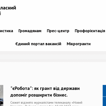
бласний
і
тистика
Громадянам
Прес-центр
Профорієнтація
Єдиний портал вакансій
Мікрогранти
"єРобота": як грант від держави
допоміг розширити бізнес.
Сюжет відзнято журналістами телеканалу «Новий