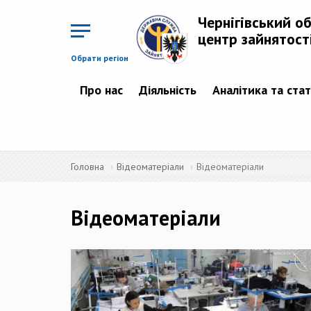
Перейти
до
Чернігівський о
основного
матеріалу
центр зайнятост
Обрати регіон
Про нас
Діяльність
Аналітика та ста
Головна
Відеоматеріали
Відеоматеріали
Відеоматеріали