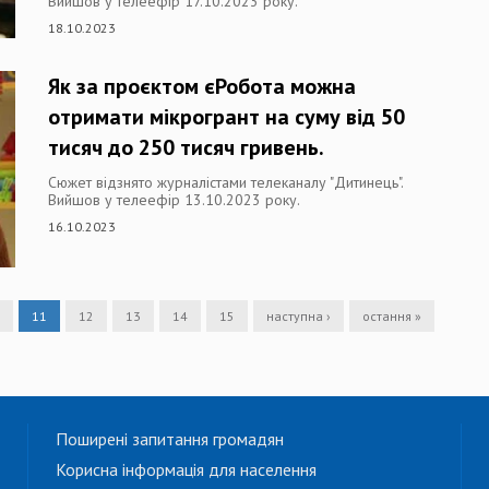
Вийшов у телеефір 17.10.2023 року.
18.10.2023
Як за проєктом єРобота можна
отримати мікрогрант на суму від 50
тисяч до 250 тисяч гривень.
Сюжет відзнято журналістами телеканалу "Дитинець".
Вийшов у телеефір 13.10.2023 року.
16.10.2023
11
12
13
14
15
наступна ›
остання »
Поширені запитання громадян
Корисна інформація для населення