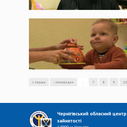
« перша
‹ попередня
…
7
8
9
10
Чернігівський обласний центр
зайнятості