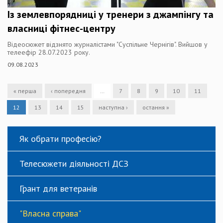
Із землевпорядниці у тренери з джампінгу та
власниці фітнес-центру
Відеосюжет відзнято журналістами "Суспільне Чернігів". Вийшов у
телеефір 28.07.2023 року.
09.08.2023
« перша
‹ попередня
…
7
8
9
10
11
12
13
14
15
наступна ›
остання »
Як обрати професію?
Телесюжети діяльності ДСЗ
Грант для ветеранів
"Власна справа"