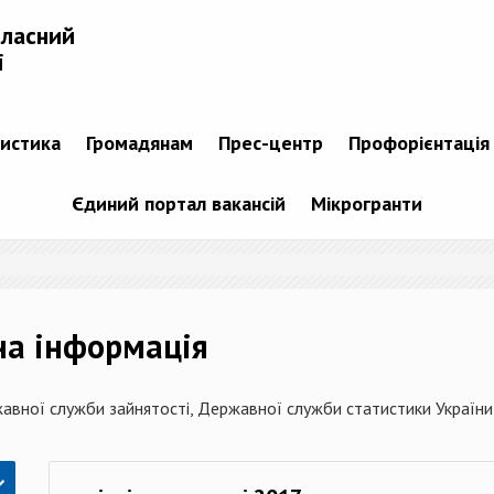
бласний
і
тистика
Громадянам
Прес-центр
Профорієнтація
Єдиний портал вакансій
Мікрогранти
на інформація
авної служби зайнятості, Державної служби статистики України,