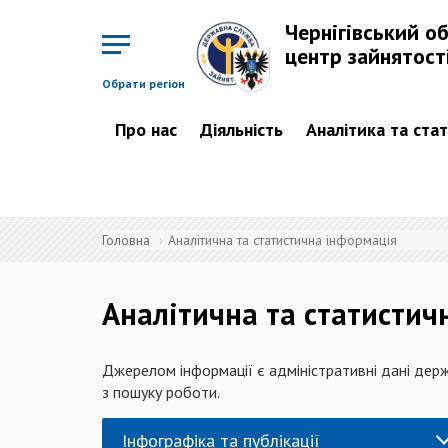
Перейти
до
Чернігівський о
основного
матеріалу
центр зайнятост
Обрати регіон
Про нас
Діяльність
Аналітика та ста
Головна
Аналітична та статистична інформація
Аналітична та статистич
Джерелом інформації є адміністративні дані держ
з пошуку роботи.
Інфографіка та публікації